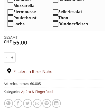
Mozzarella
Eiermousse
Selleriesalat
Pouletbrust
Thon
Lachs
Bündnerfleisch
GESAMT
55.00
CHF
Pain Surprise gefüllt nach Kundenwunsch Menge
Filialen in Ihrer Nähe
Artikelnummer:
60.805
Kategorie:
Apéro & Fingerfood