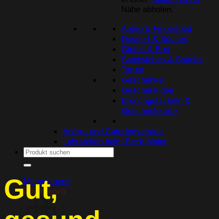
Nähe abholen.
Apéro & Fingerfood
Dessert & Süsses
Gipfeli & Brot
Sandwiches & Snacks
Torten
Geschenke
Geschenkidee
Brunchgutschein &
Geschenkkarte
Apéro- und Cateringservice
Lehrstellen beim Beck Maier
Suchen
nach:
Gut,
Mittagsmenü
Warenkorb