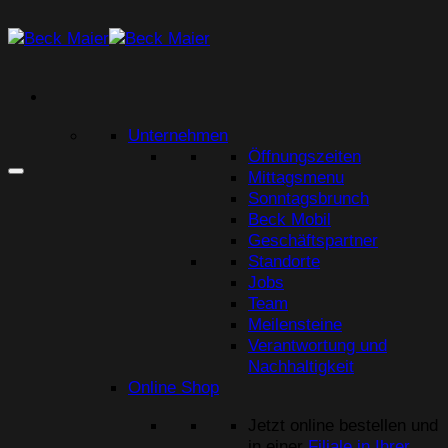
Zum
Inhalt
springen
Unternehmen
Öffnungszeiten
Mittagsmenu
Sonntagsbrunch
Beck Mobil
Geschäftspartner
Standorte
Jobs
Team
Meilensteine
Verantwortung und
Nachhaltigkeit
Online Shop
Jetzt online bestellen und
in einer
Filiale in Ihrer