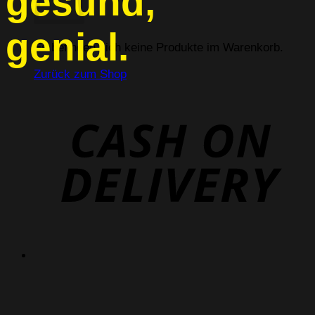
gesund,
genial.
Es befinden sich keine Produkte im Warenkorb.
Zurück zum Shop
D