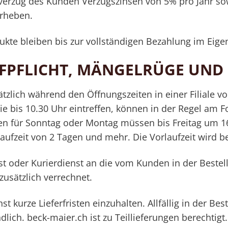
verzug des Kunden Verzugszinsen von 5% pro Jahr s
rheben.
ukte bleiben bis zur vollständigen Bezahlung im Eig
ÜFPFLICHT, MÄNGELRÜGE UN
tzlich während den Öffnungszeiten in einer Filiale 
e bis 10.30 Uhr eintreffen, können in der Regel am F
gen für Sonntag oder Montag müssen bis Freitag um 16
aufzeit von 2 Tagen und mehr. Die Vorlaufzeit wird b
ost oder Kurierdienst an die vom Kunden in der Best
zusätzlich verrechnet.
t kurze Lieferfristen einzuhalten. Allfällig in der B
ndlich. beck-maier.ch ist zu Teillieferungen berechtig