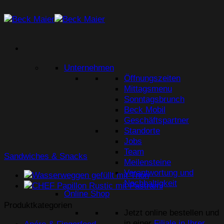
Zum
Inhalt
springen
Unternehmen
Öffnungszeiten
Mittagsmenu
Sonntagsbrunch
Beck Mobil
Geschäftspartner
Standorte
Jobs
Team
Sandwiches & Snacks
Meilensteine
Verantwortung und
Nachhaltigkeit
Online Shop
Produktkategorien
Jetzt online bestellen und
in einer
Filiale in Ihrer