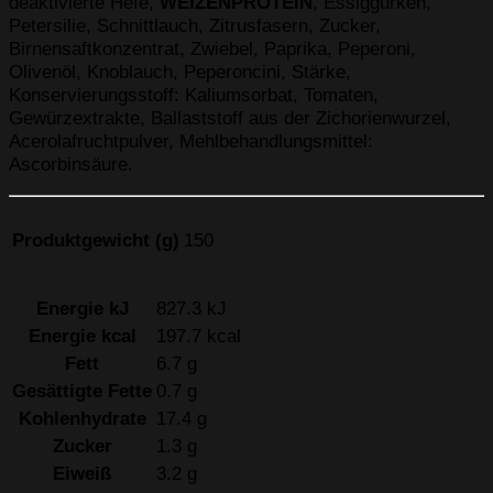
deaktivierte Hefe,
WEIZENPROTEIN
, Essiggurken,
Petersilie, Schnittlauch, Zitrusfasern, Zucker,
Birnensaftkonzentrat, Zwiebel, Paprika, Peperoni,
Olivenöl, Knoblauch, Peperoncini, Stärke,
Konservierungsstoff: Kaliumsorbat, Tomaten,
Gewürzextrakte, Ballaststoff aus der Zichorienwurzel,
Acerolafruchtpulver, Mehlbehandlungsmittel:
Ascorbinsäure.
Produktgewicht (g)
150
Energie kJ
827.3 kJ
Energie kcal
197.7 kcal
Fett
6.7 g
Gesättigte Fette
0.7 g
Kohlenhydrate
17.4 g
Zucker
1.3 g
Eiweiß
3.2 g