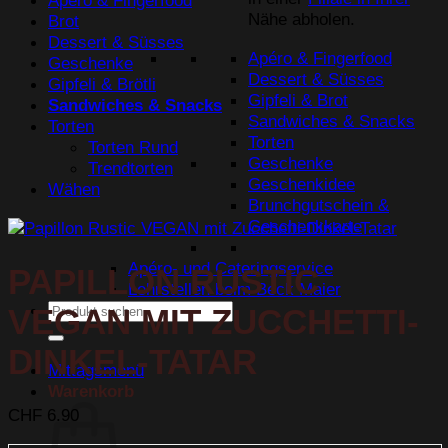
Apéro & Fingerfood
Nähe abholen.
Brot
Dessert & Süsses
Apéro & Fingerfood
Geschenke
Dessert & Süsses
Gipfeli & Brötli
Gipfeli & Brot
Sandwiches & Snacks
Sandwiches & Snacks
Torten
Torten
Torten Rund
Geschenke
Trendtorten
Geschenkidee
Wähen
Brunchgutschein &
Geschenkkarte
Apéro- und Cateringservice
PAPILLON RUSTIC
Lehrstellen beim Beck Maier
Suchen
VEGAN MIT ZUCCHETTI-
nach:
DINKEL-TATAR
Mittagsmenü
Warenkorb
CHF
6.90