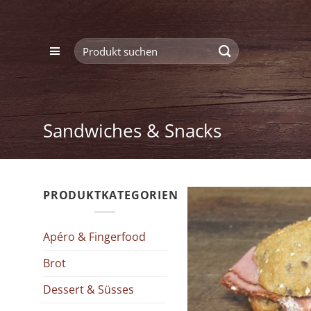
Zum
Inhalt
Suchen
springen
nach:
Sandwiches & Snacks
PRODUKTKATEGORIEN
Apéro & Fingerfood
Brot
Dessert & Süsses