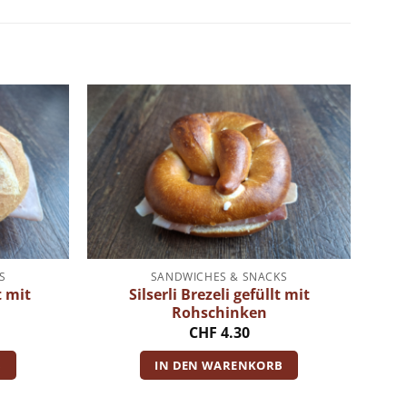
S
SANDWICHES & SNACKS
 mit
Silserli Brezeli gefüllt mit
Rohschinken
CHF
4.30
B
IN DEN WARENKORB