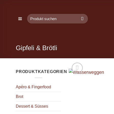
Zum
Inhalt
Suchen
springen
nach:
Gipfeli & Brötli
PRODUKTKATEGORIEN
Apéro & Fingerfood
Brot
Dessert & Süsses