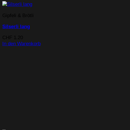
Gipfeli & Brötli
Silserli lang
CHF
1.20
In den Warenkorb