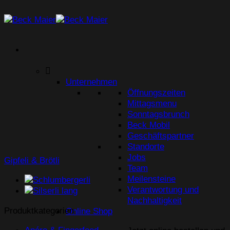
Zum
Inhalt
springen
Unternehmen
Öffnungszeiten
Mittagsmenu
Sonntagsbrunch
Beck Mobil
Geschäftspartner
Standorte
Jobs
Gipfeli & Brötli
Team
Meilensteine
Verantwortung und
Nachhaltigkeit
Produktkategorien
Online Shop