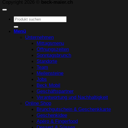
Copyright 2026 ©
beck-maier.ch
Suchen
nach:
Menü
Unternehmen
Mittagsmenu
Öffnungszeiten
Sonntagsbrunch
Standorte
Team
Meilensteine
Jobs
Beck Mobil
Geschäftspartner
Verantwortung und Nachhaltigkeit
Online Shop
Brunchgutschein & Geschenkkarte
Geschenkidee
Apéro & Fingerfood
Dessert & Süsses