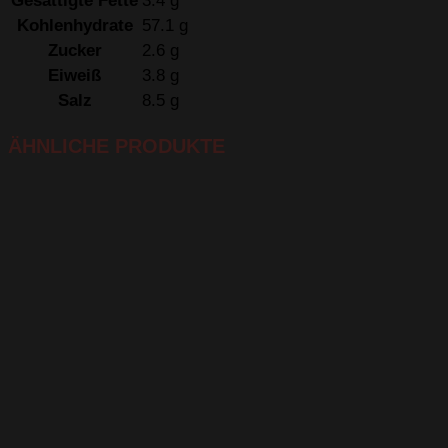
Gesättigte Fette
3.4 g
Kohlenhydrate
57.1 g
Zucker
2.6 g
Eiweiß
3.8 g
Salz
8.5 g
ÄHNLICHE PRODUKTE