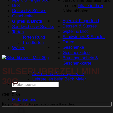
Apéro & Fingerfood
Jetzt online bestellen und
Brot
in einer
Filiale in Ihrer
Dessert & Süsses
Nähe abholen.
Geschenke
Apéro & Fingerfood
Gipfeli & Brötli
Dessert & Süsses
Sandwiches & Snacks
Gipfeli & Brot
Torten
Sandwiches & Snacks
Torten Rund
Torten
Trendtorten
Geschenke
Wähen
Geschenkidee
Brunchgutschein &
Geschenkkarte
SILSERLIBREZELI MINI
Apéro- und Cateringservice
30G
Lehrstellen beim Beck Maier
Suchen
nach:
CHF
0.85
Mittagsmenü
Kann auf den
9. August 2026
bestellt werden.
Warenkorb