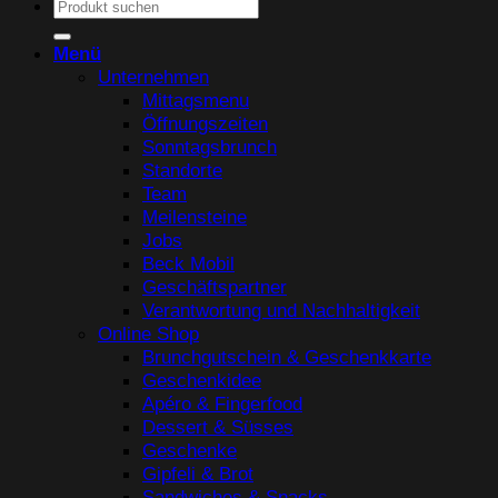
Suchen
nach:
Menü
Unternehmen
Mittagsmenu
Öffnungszeiten
Sonntagsbrunch
Standorte
Team
Meilensteine
Jobs
Beck Mobil
Geschäftspartner
Verantwortung und Nachhaltigkeit
Online Shop
Brunchgutschein & Geschenkkarte
Geschenkidee
Apéro & Fingerfood
Dessert & Süsses
Geschenke
Gipfeli & Brot
Sandwiches & Snacks