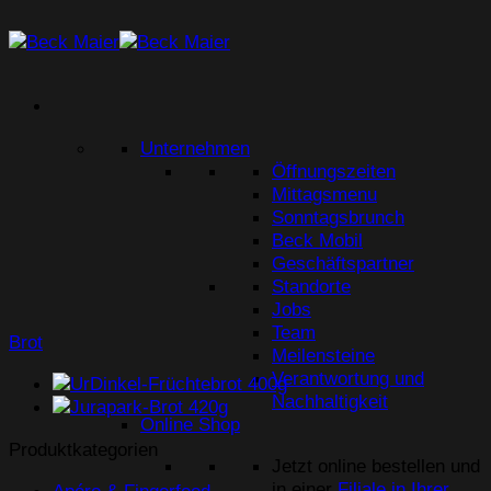
Zum
Inhalt
springen
Unternehmen
Öffnungszeiten
Mittagsmenu
Sonntagsbrunch
Beck Mobil
Geschäftspartner
Standorte
Jobs
Team
Brot
Meilensteine
Verantwortung und
Nachhaltigkeit
Online Shop
Produktkategorien
Jetzt online bestellen und
in einer
Filiale in Ihrer