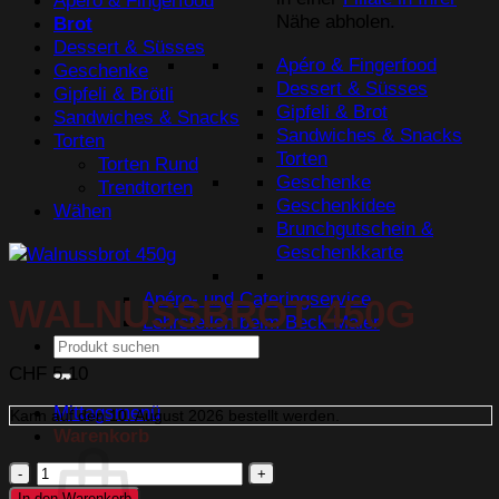
Apéro & Fingerfood
Nähe abholen.
Brot
Dessert & Süsses
Apéro & Fingerfood
Geschenke
Dessert & Süsses
Gipfeli & Brötli
Gipfeli & Brot
Sandwiches & Snacks
Sandwiches & Snacks
Torten
Torten
Torten Rund
Geschenke
Trendtorten
Geschenkidee
Wähen
Brunchgutschein &
Geschenkkarte
Apéro- und Cateringservice
WALNUSSBROT 450G
Lehrstellen beim Beck Maier
Suchen
nach:
CHF
5.10
Mittagsmenü
Kann auf den
10. August 2026
bestellt werden.
Warenkorb
Walnussbrot
450g
In den Warenkorb