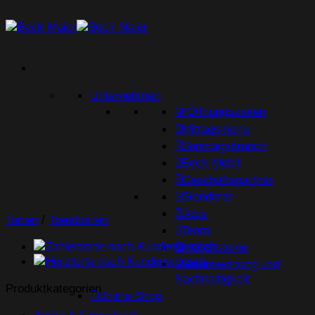
Zum
Inhalt
springen
Unternehmen
Öffnungszeiten
Mittagsmenu
Sonntagsbrunch
Beck Mobil
Geschäftspartner
Standorte
Jobs
Torten
/
Trendtorten
Team
Meilensteine
Verantwortung und
Nachhaltigkeit
Produktkategorien
Online Shop