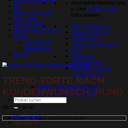
Apéro & Fingerfood
Jetzt online bestellen und
Brot
in einer
Filiale in Ihrer
Dessert & Süsses
Nähe abholen.
Geschenke
Gipfeli & Brötli
Apéro & Fingerfood
Sandwiches & Snacks
Dessert & Süsses
Torten
Gipfeli & Brot
Torten Rund
Sandwiches & Snacks
Trendtorten
Torten
Wähen
Geschenke
Geschenkidee
Brunchgutschein &
Geschenkkarte
TREND-TORTE NACH
Apéro- und Cateringservice
KUNDENWUNSCH, RUND
Lehrstellen beim Beck Maier
Suchen
nach:
Ab:
CHF
60.00
Mittagsmenü
Kann auf den
12. August 2026
bestellt werden.
Warenkorb