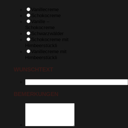
Vanillecreme
Schokocreme
Vanille –
Schokocreme
Schwarzwälder
Schokocreme mit
Himbeerstückli
Vanillecreme mit
Himbeerstückli
WUNSCHTEXT
BEMERKUNGEN