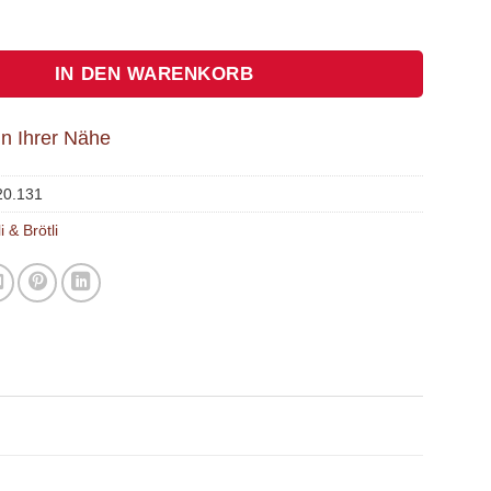
i 4er Menge
IN DEN WARENKORB
 in Ihrer Nähe
20.131
i & Brötli