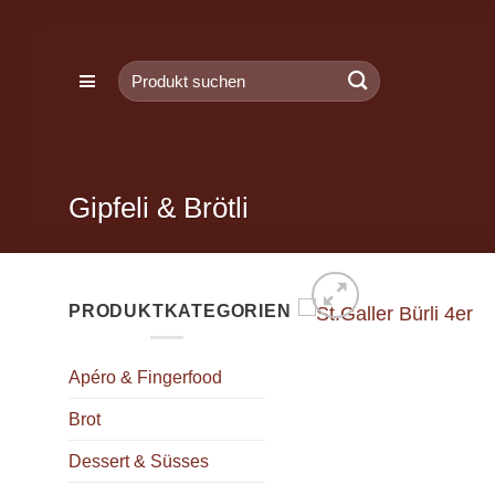
Zum
Inhalt
Suchen
springen
nach:
Gipfeli & Brötli
PRODUKTKATEGORIEN
Apéro & Fingerfood
Brot
Dessert & Süsses