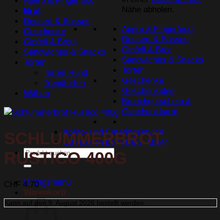
Apéro & Fingerfood
Nähe abholen.
Brot
Dessert & Süsses
Apéro & Fingerfood
Geschenke
Dessert & Süsses
Gipfeli & Brötli
Gipfeli & Brot
Sandwiches & Snacks
Sandwiches & Snacks
Torten
Torten
Torten Rund
Geschenke
Trendtorten
Geschenkidee
Wähen
Brunchgutschein &
Geschenkkarte
Apéro- und Cateringservice
SCHLUMMERBROT
Lehrstellen beim Beck Maier
Suchen
RUSTICO 400G
nach:
Mittagsmenü
CHF
4.70
Warenkorb
Kann auf den
9. August 2026
bestellt werden.