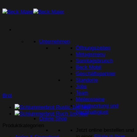
Zum
Inhalt
springen
Unternehmen
Öffnungszeiten
Mittagsmenu
Sonntagsbrunch
Beck Mobil
Geschäftspartner
Standorte
Jobs
Team
Brot
Meilensteine
Verantwortung und
Nachhaltigkeit
Online Shop
Produktkategorien
Jetzt online bestellen und
in einer
Filiale in Ihrer