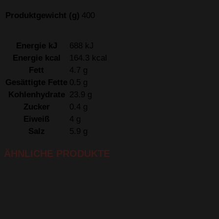
Produktgewicht (g)
400
Energie kJ
688 kJ
Energie kcal
164.3 kcal
Fett
4.7 g
Gesättigte Fette
0.5 g
Kohlenhydrate
23.9 g
Zucker
0.4 g
Eiweiß
4 g
Salz
5.9 g
ÄHNLICHE PRODUKTE