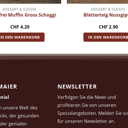
DESSERT & SÜSSES
DESSERT & SÜSSES
rei Muffin Gross Schoggi
Blätterteig Nussgip
CHF
4.20
CHF
2.90
IN DEN WARENKORB
IN DEN WARENKOR
MAIER
NEWSLETTER
nial
Verfolgen Sie die News und
profitieren Sie von unseren
in unsere Welt des
Spezialangeboten. Melden Sie si
cks, der gesunden
für unseren Newsletter an.
der genialen