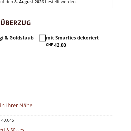
auf den
8. August 2026
bestellt werden.
ÜBERZUG
gi & Goldstaub
mit Smarties dekoriert
42.00
CHF
 mit Schokoüberzug, 20 Stk. Menge
 in Ihrer Nähe
:
40.045
ert & Süsses