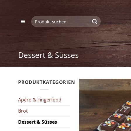
Zum
Inhalt
Suchen
springen
nach:
Dessert & Süsses
PRODUKTKATEGORIEN
Apéro & Fingerfood
Brot
Dessert & Süsses